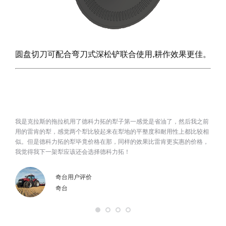
圆盘切刀可配合弯刀式深松铲联合使用,耕作效果更佳。
购买了
我是克拉斯的拖拉机用了德科力拓的犁子第一感觉是省油了，然后我之前
我们
买德科
用的雷肯的犁，感觉两个犁比较起来在犁地的平整度和耐用性上都比较相
不多
似。但是德科力拓的犁毕竟价格在那，同样的效果比雷肯更实惠的价格，
的耐
我觉得我下一架犁应该还会选择德科力拓！
的好
德科
价比
奇台用户评价
奇台