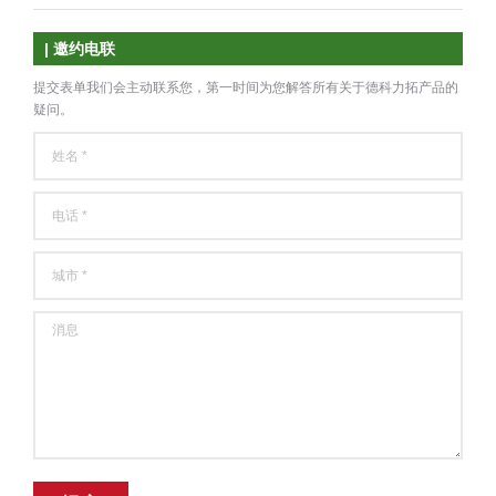
| 邀约电联
提交表单我们会主动联系您，第一时间为您解答所有关于德科力拓产品的
疑问。
姓名 *
电话 *
城市 *
消息