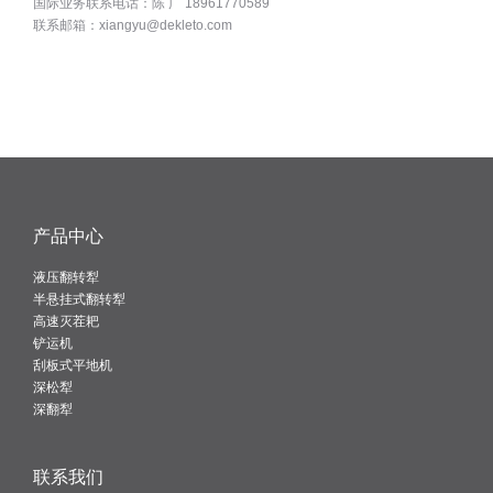
国际业务联系电话：陈 广 18961770589
联系邮箱：xiangyu@dekleto.com
产品中心
液压翻转犁
半悬挂式翻转犁
高速灭茬耙
铲运机
刮板式平地机
深松犁
深翻犁
联系我们