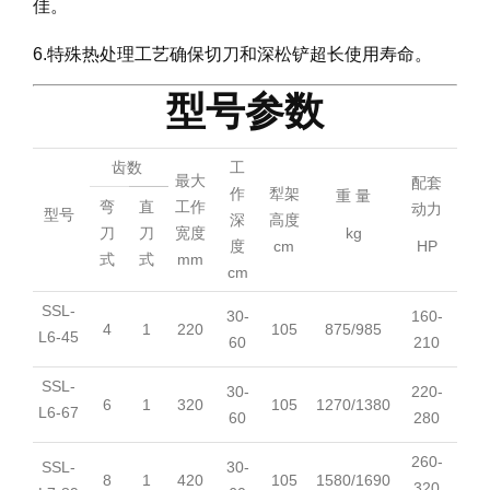
佳。
6.特殊热处理工艺确保切刀和深松铲超长使用寿命。
型号参数
齿数
工
最大
配套
作
犁架
重 量
弯
直
工作
动力
型号
深
高度
刀
刀
宽度
kg
度
cm
HP
式
式
mm
cm
SSL-
30-
160-
4
1
220
105
875/985
L6-45
60
210
SSL-
30-
220-
6
1
320
105
1270/1380
L6-67
60
280
260-
SSL-
30-
8
1
420
105
1580/1690
320