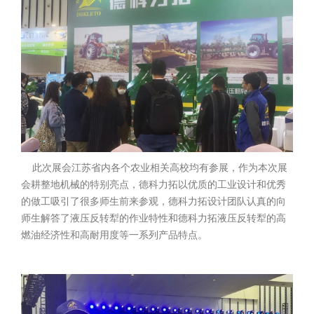
此次展会江苏省内各个农业相关高校均有参展，作为本次展
会耕整地机械的特别亮点，德科力拓以优质的工业设计和优秀
的做工吸引了很多师生前来参观，德科力拓设计团队认真的向
师生解答了液压反转犁的作业特性和德科力拓液压反转犁的高
燃油经济性和高耐用度等一系列产品特点。