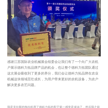
感谢江苏国际农业机械展会组委会让我们有了一个向广大农机
户展示德科力拓品牌产品的机会，也让整个德科力拓团队通过
这次展会吸收到了更多的养分，我们会让德科力拓品牌在农业
机械这块领域茁壮成长，为用户带来更好的农机设备，为农户
解决更多农艺问题。
购买了
我是克拉斯的拖拉机用了德科力拓的犁子第一感觉是省油了，然后我之前
我们